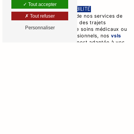
Tout accepter
POLYVALENCE ET ACCESSIBILITÉ
La polyvalence est au cœur de nos services de
Tout refuser
vsl
à Missé. Que ce soit pour des trajets
Personnaliser
réguliers vers des séances de soins médicaux ou
pour des déplacements occasionnels, nos
vsls
offrent une solution de transport adaptée à vos
besoins. Nous comprenons l'importance de
l'accessibilité, c'est pourquoi nous nous
efforçons de rendre nos services vsl disponibles
et facilement accessibles à tous.
RÉSERVATION FACILE ET PERSONNALISÉE
Chez Art Ambulance, nous comprenons que la
facilité de réservation est essentielle pour nos
clients. Notre processus de réservation pour les
services de
vsl
est simple, rapide et
personnalisé. Que ce soit par téléphone, en ligne
ou via notre application dédiée, nous mettons
tout en œuvre pour rendre votre expérience de
réservation aussi fluide que possible.