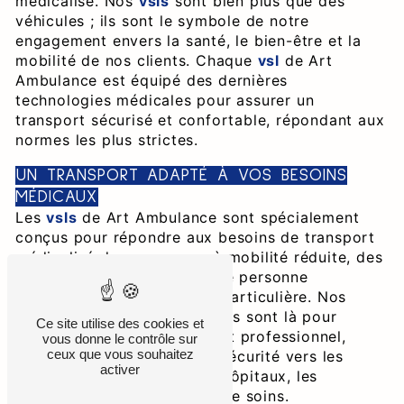
médicalisé. Nos
vsls
sont bien plus que des
véhicules ; ils sont le symbole de notre
engagement envers la santé, le bien-être et la
mobilité de nos clients. Chaque
vsl
de Art
Ambulance est équipé des dernières
technologies médicales pour assurer un
transport sécurisé et confortable, répondant aux
normes les plus strictes.
UN TRANSPORT ADAPTÉ À VOS BESOINS
MÉDICAUX
Les
vsls
de Art Ambulance sont spécialement
conçus pour répondre aux besoins de transport
médicalisé des personnes à mobilité réduite, des
personnes âgées ou de toute personne
nécessitant une assistance particulière. Nos
chauffeurs formés et qualifiés sont là pour
Ce site utilise des cookies et
garantir un accompagnement professionnel,
vous donne le contrôle sur
ceux que vous souhaitez
assurant un trajet en toute sécurité vers les
activer
rendez-vous médicaux, les hôpitaux, les
cliniques ou tout autre lieu de soins.