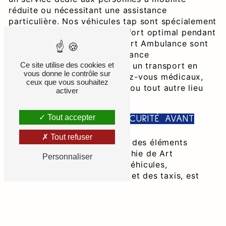
réduite ou nécessitant une assistance
particulière. Nos véhicules tap sont spécialement
équipés pour assurer un confort optimal pendant
le trajet. Les chauffeurs de Art Ambulance sont
formés pour offrir une assistance
professionnelle, garantissant un transport en
Ce site utilise des cookies et
vous donne le contrôle sur
toute sécurité vers les rendez-vous médicaux,
ceux que vous souhaitez
les établissements de santé, ou tout autre lieu
activer
nécessaire.
Tout accepter
FLOTTE DE QUALITÉ ET SÉCURITÉ AVANT
TOUT
Tout refuser
La qualité et la sécurité sont des éléments
fondamentaux de la philosophie de Art
Personnaliser
Ambulance. Notre flotte de véhicules,
comprenant des ambulances et des taxis, est
régulièrement entretenue et équipée des
dernières technologies. Choisir Art Ambulance,
c'est opter pour des trajets fiables et sécurisés,
assurant votre tranquillité d'esprit à chaque