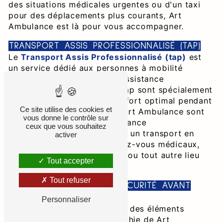
des situations médicales urgentes ou d'un taxi
pour des déplacements plus courants, Art
Ambulance est là pour vous accompagner.
TRANSPORT ASSIS PROFESSIONNALISÉ (TAP)
Le
Transport Assis Professionnalisé (tap)
est
un service dédié aux personnes à mobilité
réduite ou nécessitant une assistance
particulière. Nos véhicules tap sont spécialement
équipés pour assurer un confort optimal pendant
Ce site utilise des cookies et
le trajet. Les chauffeurs de Art Ambulance sont
vous donne le contrôle sur
formés pour offrir une assistance
ceux que vous souhaitez
professionnelle, garantissant un transport en
activer
toute sécurité vers les rendez-vous médicaux,
les établissements de santé, ou tout autre lieu
Tout accepter
nécessaire.
Tout refuser
FLOTTE DE QUALITÉ ET SÉCURITÉ AVANT
TOUT
Personnaliser
La qualité et la sécurité sont des éléments
fondamentaux de la philosophie de Art