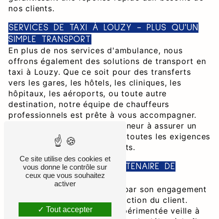
nos clients.
SERVICES DE TAXI À LOUZY - PLUS QU'UN
SIMPLE TRANSPORT
En plus de nos services d'ambulance, nous
offrons également des solutions de transport en
taxi à Louzy. Que ce soit pour des transferts
vers les gares, les hôtels, les cliniques, les
hôpitaux, les aéroports, ou toute autre
destination, notre équipe de chauffeurs
professionnels est prête à vous accompagner.
Nous mettons un point d'honneur à assurer un
service polyvalent, adapté à toutes les exigences
de déplacement de nos clients.
Ce site utilise des cookies et
ART AMBULANCE : UN PARTENAIRE DE
vous donne le contrôle sur
ceux que vous souhaitez
CONFIANCE
activer
Art Ambulance se distingue par son engagement
envers la qualité et la satisfaction du client.
Tout accepter
Notre équipe qualifiée et expérimentée veille à