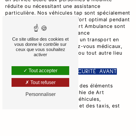
réduite ou nécessitant une assistance
particulière. Nos véhicules tap sont spécialement
équipés pour assurer un confort optimal pendant
le trajet. Les chauffeurs de Art Ambulance sont
formés pour offrir une assistance
professionnelle, garantissant un transport en
Ce site utilise des cookies et
vous donne le contrôle sur
toute sécurité vers les rendez-vous médicaux,
ceux que vous souhaitez
les établissements de santé, ou tout autre lieu
activer
nécessaire.
Tout accepter
FLOTTE DE QUALITÉ ET SÉCURITÉ AVANT
TOUT
Tout refuser
La qualité et la sécurité sont des éléments
fondamentaux de la philosophie de Art
Personnaliser
Ambulance. Notre flotte de véhicules,
comprenant des ambulances et des taxis, est
régulièrement entretenue et équipée des
dernières technologies. Choisir Art Ambulance,
c'est opter pour des trajets fiables et sécurisés,
assurant votre tranquillité d'esprit à chaque