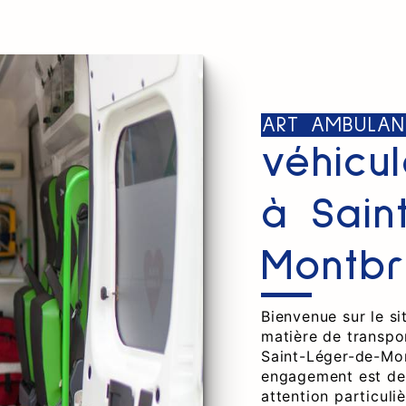
ART AMBULAN
véhicu
à Sain
Montbr
Bienvenue sur le s
matière de transpo
Saint-Léger-de-Mon
engagement est de 
attention particuli