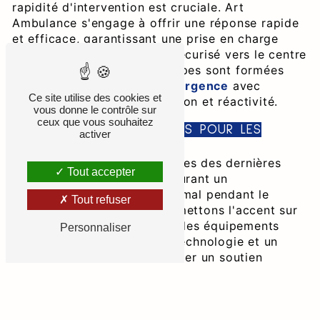
rapidité d'intervention est cruciale. Art
Ambulance s'engage à offrir une réponse rapide
et efficace, garantissant une prise en charge
immédiate et un transport sécurisé vers le centre
médical approprié. Nos équipes sont formées
pour gérer des situations d'
urgence
avec
Ce site utilise des cookies et
professionnalisme, compassion et réactivité.
vous donne le contrôle sur
ceux que vous souhaitez
DES AMBULANCES ÉQUIPÉES POUR LES
activer
SITUATIONS D'
URGENCE
Nos ambulances sont équipées des dernières
Tout accepter
technologies médicales, assurant un
environnement de soins optimal pendant le
Tout refuser
transport d'
urgence
. Nous mettons l'accent sur
la sécurité du patient, avec des équipements
Personnaliser
médicaux à la pointe de la technologie et un
personnel qualifié pour assurer un soutien
médical pendant tout le trajet.
TRANSPORT EN TAXI POUR LES CAS NON
URGENTS