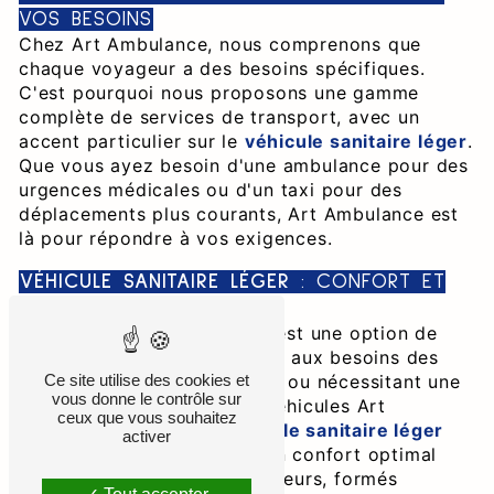
VOS BESOINS
Chez Art Ambulance, nous comprenons que
chaque voyageur a des besoins spécifiques.
C'est pourquoi nous proposons une gamme
complète de services de transport, avec un
accent particulier sur le
véhicule sanitaire léger
.
Que vous ayez besoin d'une ambulance pour des
urgences médicales ou d'un taxi pour des
déplacements plus courants, Art Ambulance est
là pour répondre à vos exigences.
VÉHICULE SANITAIRE LÉGER
: CONFORT ET
FLEXIBILITÉ
Le
véhicule sanitaire léger
est une option de
transport flexible et adaptée aux besoins des
personnes à mobilité réduite ou nécessitant une
Ce site utilise des cookies et
vous donne le contrôle sur
assistance spécifique. Les véhicules Art
ceux que vous souhaitez
Ambulance dédiés au
véhicule sanitaire léger
activer
sont équipés pour assurer un confort optimal
pendant le trajet. Nos chauffeurs, formés