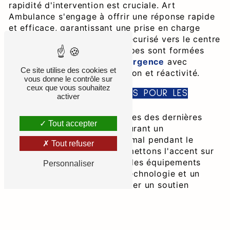
rapidité d'intervention est cruciale. Art
Ambulance s'engage à offrir une réponse rapide
et efficace, garantissant une prise en charge
immédiate et un transport sécurisé vers le centre
médical approprié. Nos équipes sont formées
pour gérer des situations d'
urgence
avec
Ce site utilise des cookies et
professionnalisme, compassion et réactivité.
vous donne le contrôle sur
ceux que vous souhaitez
DES AMBULANCES ÉQUIPÉES POUR LES
activer
SITUATIONS D'
URGENCE
Nos ambulances sont équipées des dernières
Tout accepter
technologies médicales, assurant un
environnement de soins optimal pendant le
Tout refuser
transport d'
urgence
. Nous mettons l'accent sur
la sécurité du patient, avec des équipements
Personnaliser
médicaux à la pointe de la technologie et un
personnel qualifié pour assurer un soutien
médical pendant tout le trajet.
TRANSPORT EN TAXI POUR LES CAS NON
URGENTS