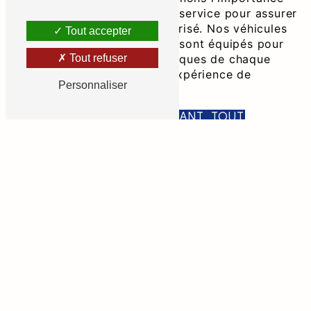
de la personnalisation de ce service pour assurer
un trajet confortable et sécurisé. Nos véhicules
Tout accepter
transport assis personnalisé sont équipés pour
répondre aux besoins spécifiques de chaque
Tout refuser
passager, offrant ainsi une expérience de
Personnaliser
transport unique.
CONFORT ET SÉCURITÉ AVANT TOUT
La sécurité et le confort de nos passagers sont
nos priorités absolues. Choisir Art Ambulance
pour le
transport assis personnalisé
, c'est opter
pour des véhicules équipés des dernières
technologies de sécurité. Nos chauffeurs sont
formés pour offrir une assistance
professionnelle, garantissant ainsi une
expérience de transport sans stress. Nous
mettons tout en œuvre pour que chaque trajet
avec Art Ambulance soit aussi sûr que possible.
RÉSERVATION FACILE ET PERSONNALISÉE