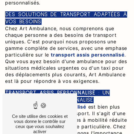
personnalisés.
DES SOLUTIONS DE TRANSPORT ADAPTÉES À
VOS BESOINS
Chez Art Ambulance, nous comprenons que
chaque personne a des besoins de transport
uniques. C'est pourquoi nous proposons une
gamme complète de services, avec une emphase
particulière sur le
transport assis personnalisé
.
Que vous ayez besoin d'une ambulance pour des
situations médicales urgentes ou d'un taxi pour
des déplacements plus courants, Art Ambulance
est là pour répondre à vos exigences.
TRANSPORT ASSIS PERSONNALISÉ
: UN
SERVICE DÉDIÉ ET PERSONNALISÉ
Le
transport assis personnalisé
est bien plus
qu'un simple service de transport. Il s'agit d'une
Ce site utilise des cookies et
solution dédiée aux personnes à mobilité réduite
vous donne le contrôle sur
ou nécessitant une assistance particulière. Chez
ceux que vous souhaitez
activer
Art Ambulance, nous comprenons l'importance