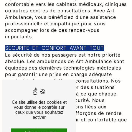
confortable vers les cabinets médicaux, cliniques
ou autres centres de consultations. Avec Art
Ambulance, vous bénéficiez d'une assistance
professionnelle et empathique pour vous
accompagner lors de ces rendez-vous
importants.
SÉCURITÉ ET CONFORT AVANT TOUT
La sécurité de nos passagers est notre priorité
absolue. Les ambulances de Art Ambulance sont
équipées des dernières technologies médicales
pour garantir une prise en charge adéquate
pendant le transport lié aux consultations. Nos
chauffeurs, formés pour gérer des situations
médicales délicates, veillent à ce que chaque
trajet se déroule en toute sécurité. Nous
Ce site utilise des cookies et
comprenons les préoccupations liées aux
vous donne le contrôle sur
ceux que vous souhaitez
consultations et nous nous efforçons de rendre
activer
chaque déplacement aussi sûr et confortable que
possible.