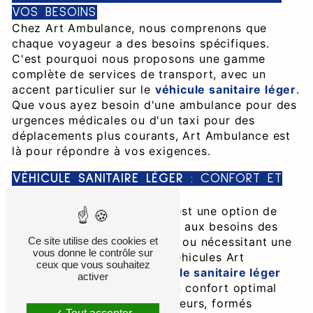
VOS BESOINS
Chez Art Ambulance, nous comprenons que
chaque voyageur a des besoins spécifiques.
C'est pourquoi nous proposons une gamme
complète de services de transport, avec un
accent particulier sur le
véhicule sanitaire léger
.
Que vous ayez besoin d'une ambulance pour des
urgences médicales ou d'un taxi pour des
déplacements plus courants, Art Ambulance est
là pour répondre à vos exigences.
VÉHICULE SANITAIRE LÉGER
: CONFORT ET
FLEXIBILITÉ
Le
véhicule sanitaire léger
est une option de
transport flexible et adaptée aux besoins des
personnes à mobilité réduite ou nécessitant une
Ce site utilise des cookies et
vous donne le contrôle sur
assistance spécifique. Les véhicules Art
ceux que vous souhaitez
Ambulance dédiés au
véhicule sanitaire léger
activer
sont équipés pour assurer un confort optimal
pendant le trajet. Nos chauffeurs, formés